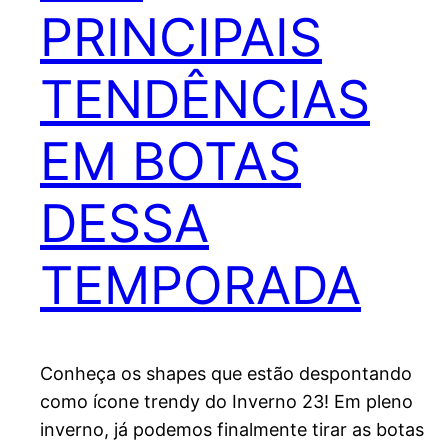
PRINCIPAIS
TENDÊNCIAS
EM BOTAS
DESSA
TEMPORADA
Conheça os shapes que estão despontando
como ícone trendy do Inverno 23! Em pleno
inverno, já podemos finalmente tirar as botas