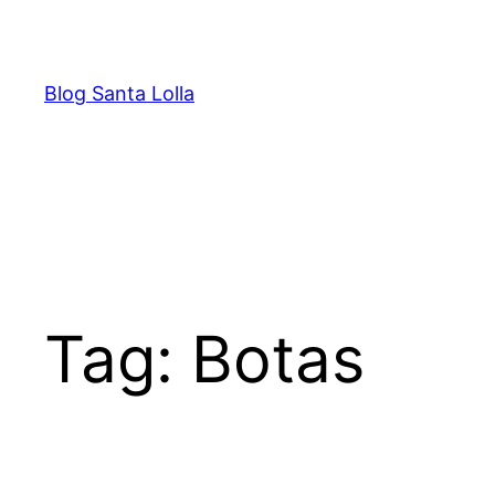
Pular
para
o
Blog Santa Lolla
conteúdo
Tag:
Botas