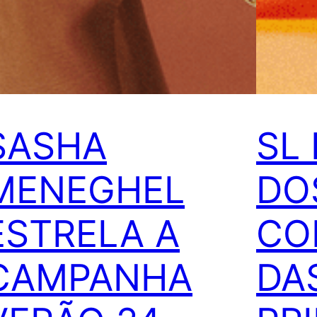
SASHA
SL
MENEGHEL
DO
ESTRELA A
CO
CAMPANHA
DA