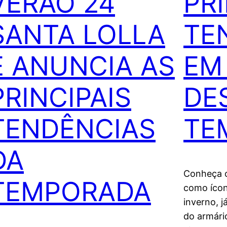
VERÃO 24
PRI
SANTA LOLLA
TE
E ANUNCIA AS
EM
PRINCIPAIS
DE
TENDÊNCIAS
TE
DA
Conheça o
TEMPORADA
como ícon
inverno, j
do armári